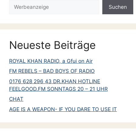
Suchen
Juli 1969
Suchen
August 1968
September 1966
Mai 1964
Neueste Beiträge
März 1964
November 1962
ROYAL KHAN RADIO, a Gfui on Air
Januar 1962
FM REBELS – BAD BOYS OF RADIO
Juni 1961
0176 628 296 43 DR.KHAN HOTLINE
September 1960
FEELGOOD.FM SONNTAGS 20 – 21 UHR
Mai 1960
CHAT
September 1959
AGE IS A WEAPON- IF YOU DARE TO USE IT
März 1959
März 1958
März 1957