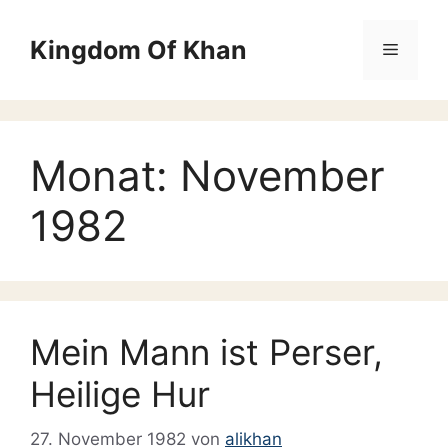
November 2004
Zum
Inhalt
September 2004
Kingdom Of Khan
Menü
springen
Mai 2004
März 2004
Oktober 2003
Monat:
November
März 2002
Mai 2001
1982
Mai 2000
Januar 2000
April 1999
Mein Mann ist Perser,
Februar 1999
Januar 1999
Heilige Hur
November 1998
27. November 1982
von
alikhan
September 1998