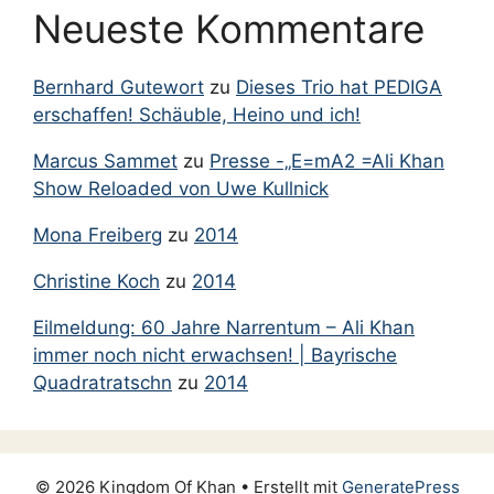
Neueste Kommentare
Juni 1956
März 1956
Bernhard Gutewort
zu
Dieses Trio hat PEDIGA
März 1955
erschaffen! Schäuble, Heino und ich!
März 1954
Marcus Sammet
zu
Presse -„E=mA2 =Ali Khan
Juli 1953
Show Reloaded von Uwe Kullnick
Juni 1953
Mona Freiberg
zu
2014
August 1947
Christine Koch
zu
2014
Januar 1925
Eilmeldung: 60 Jahre Narrentum – Ali Khan
Mai 1916
immer noch nicht erwachsen! | Bayrische
Quadratratschn
zu
2014
© 2026 Kingdom Of Khan
• Erstellt mit
GeneratePress