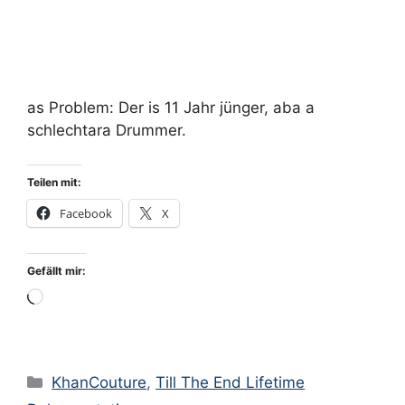
as Problem: Der is 11 Jahr jünger, aba a
schlechtara Drummer.
Teilen mit:
Facebook
X
Gefällt mir:
Wird
geladen …
Kategorien
KhanCouture
,
Till The End Lifetime