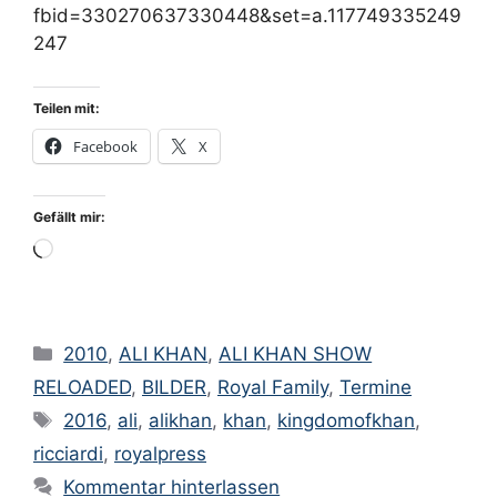
Mai 2020
fbid=330270637330448&set=a.117749335249
247
April 2020
März 2020
Teilen mit:
Februar 2020
Facebook
X
September 2019
August 2019
Gefällt mir:
Juni 2019
Wird
März 2019
geladen …
Februar 2019
Januar 2019
Kategorien
2010
,
ALI KHAN
,
ALI KHAN SHOW
Dezember 2018
RELOADED
,
BILDER
,
Royal Family
,
Termine
November 2018
Schlagwörter
2016
,
ali
,
alikhan
,
khan
,
kingdomofkhan
,
Juni 2018
ricciardi
,
royalpress
Kommentar hinterlassen
Mai 2018