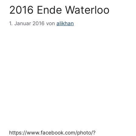
August 2023
2016 Ende Waterloo
März 2023
1. Januar 2016
von
alikhan
Januar 2023
September 2022
Februar 2022
Januar 2022
Dezember 2021
Mai 2021
März 2021
Januar 2021
Dezember 2020
Oktober 2020
Juni 2020
https://www.facebook.com/photo/?