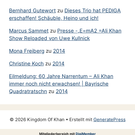
Januar 2013
Bernhard Gutewort
zu
Dieses Trio hat PEDIGA
Dezember 2012
erschaffen! Schäuble, Heino und ich!
November 2012
Marcus Sammet
zu
Presse -„E=mA2 =Ali Khan
September 2012
Show Reloaded von Uwe Kullnick
August 2012
Mona Freiberg
zu
2014
Juni 2012
Christine Koch
zu
2014
Mai 2012
Eilmeldung: 60 Jahre Narrentum – Ali Khan
April 2012
immer noch nicht erwachsen! | Bayrische
März 2012
Quadratratschn
zu
2014
Februar 2012
Januar 2012
Dezember 2011
© 2026 Kingdom Of Khan
• Erstellt mit
GeneratePress
November 2011
Mitgliederbereich mit
DigiMember