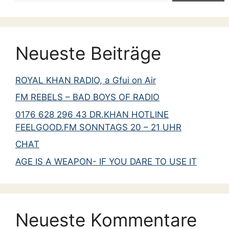
Juni 2014
Mai 2014
April 2014
Neueste Beiträge
März 2014
Februar 2014
ROYAL KHAN RADIO, a Gfui on Air
Januar 2014
FM REBELS – BAD BOYS OF RADIO
Dezember 2013
0176 628 296 43 DR.KHAN HOTLINE
November 2013
FEELGOOD.FM SONNTAGS 20 – 21 UHR
Oktober 2013
CHAT
September 2013
AGE IS A WEAPON- IF YOU DARE TO USE IT
Juni 2013
April 2013
März 2013
Neueste Kommentare
Februar 2013