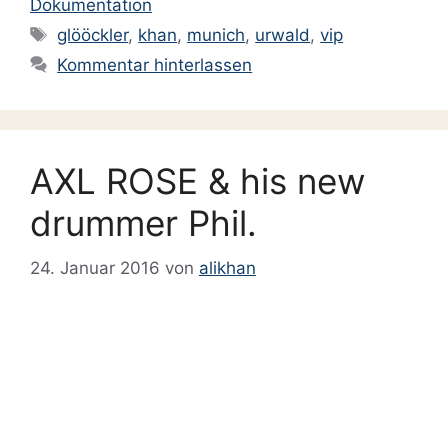
Dokumentation
Schlagwörter
glööckler
,
khan
,
munich
,
urwald
,
vip
Kommentar hinterlassen
AXL ROSE & his new
drummer Phil.
24. Januar 2016
von
alikhan