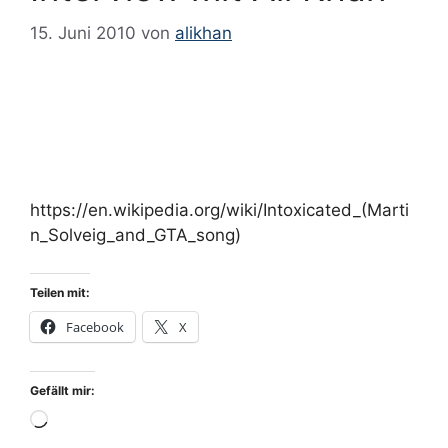
April 2014
15. Juni 2010
von
alikhan
März 2014
Februar 2014
Januar 2014
Dezember 2013
November 2013
https://en.wikipedia.org/wiki/Intoxicated_(Marti
Oktober 2013
n_Solveig_and_GTA_song)
September 2013
Juni 2013
Teilen mit:
April 2013
Facebook
X
März 2013
Februar 2013
Gefällt mir:
Januar 2013
Wird
Dezember 2012
geladen …