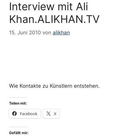
März 2018
Interview mit Ali
Februar 2018
Khan.ALIKHAN.TV
Januar 2018
Dezember 2017
15. Juni 2010
von
alikhan
November 2017
September 2017
Mai 2017
März 2017
Januar 2017
Wie Kontakte zu Künstlern entstehen.
Dezember 2016
Februar 2016
Teilen mit:
Januar 2016
Facebook
X
November 2015
Oktober 2015
Gefällt mir: