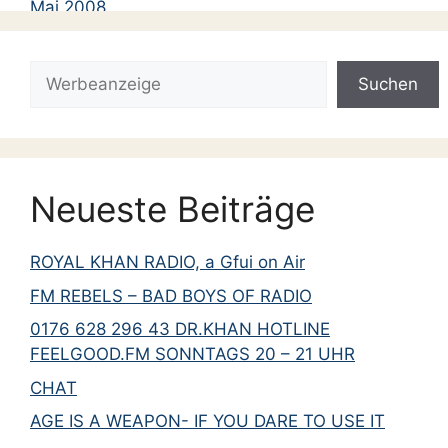
Mai 2008
November 2007
Suchen
August 2007
Suchen
Juli 2007
Mai 2007
April 2007
Neueste Beiträge
März 2007
Januar 2007
ROYAL KHAN RADIO, a Gfui on Air
Dezember 2006
FM REBELS – BAD BOYS OF RADIO
November 2006
0176 628 296 43 DR.KHAN HOTLINE
Oktober 2006
FEELGOOD.FM SONNTAGS 20 – 21 UHR
August 2006
CHAT
November 2005
AGE IS A WEAPON- IF YOU DARE TO USE IT
September 2005