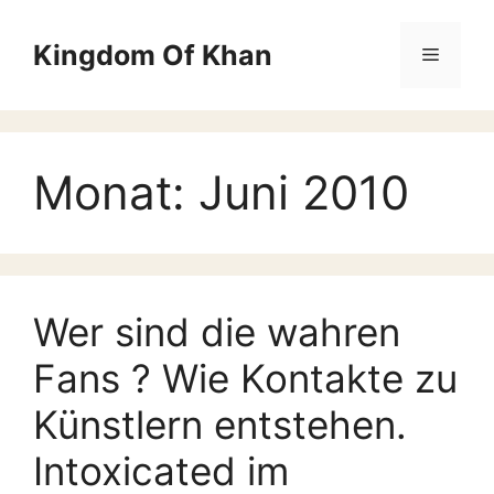
Zum
März 2020
Inhalt
Kingdom Of Khan
Februar 2020
Menü
springen
September 2019
August 2019
Juni 2019
Monat:
Juni 2010
März 2019
Februar 2019
Januar 2019
Dezember 2018
Wer sind die wahren
November 2018
Fans ? Wie Kontakte zu
Juni 2018
Künstlern entstehen.
Mai 2018
Intoxicated im
April 2018