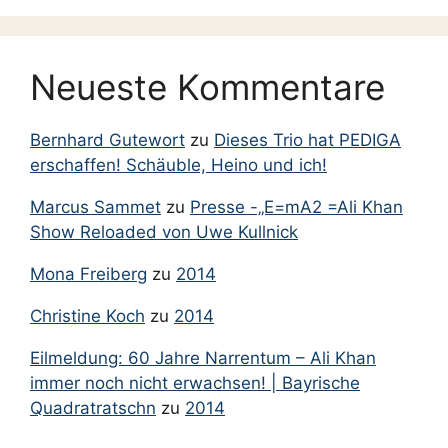
April 2005
März 2005
Neueste Kommentare
Februar 2005
November 2004
Bernhard Gutewort
zu
Dieses Trio hat PEDIGA
September 2004
erschaffen! Schäuble, Heino und ich!
Mai 2004
Marcus Sammet
zu
Presse -„E=mA2 =Ali Khan
März 2004
Show Reloaded von Uwe Kullnick
Oktober 2003
Mona Freiberg
zu
2014
März 2002
Christine Koch
zu
2014
Mai 2001
Eilmeldung: 60 Jahre Narrentum – Ali Khan
Mai 2000
immer noch nicht erwachsen! | Bayrische
Januar 2000
Quadratratschn
zu
2014
April 1999