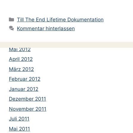
November 2012
Kategorien
September 2012
Till The End Lifetime Dokumentation
Kommentar hinterlassen
August 2012
Juni 2012
Mai 2012
April 2012
März 2012
Februar 2012
Januar 2012
Dezember 2011
November 2011
Juli 2011
Mai 2011