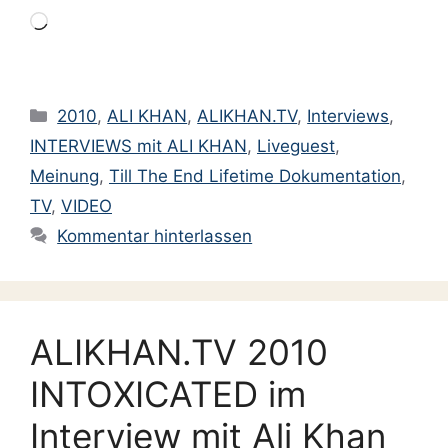
August 2015
Wird
geladen …
Mai 2015
April 2015
Kategorien
2010
,
ALI KHAN
,
ALIKHAN.TV
,
Interviews
,
März 2015
INTERVIEWS mit ALI KHAN
,
Liveguest
,
Januar 2015
Meinung
,
Till The End Lifetime Dokumentation
,
Dezember 2014
TV
,
VIDEO
November 2014
Kommentar hinterlassen
Oktober 2014
September 2014
August 2014
ALIKHAN.TV 2010
Juli 2014
INTOXICATED im
Juni 2014
Interview mit Ali Khan
Mai 2014