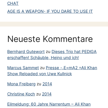
Dezember 2012
CHAT
November 2012
AGE IS A WEAPON- IF YOU DARE TO USE IT
September 2012
August 2012
Juni 2012
Neueste Kommentare
Mai 2012
April 2012
Bernhard Gutewort
zu
Dieses Trio hat PEDIGA
März 2012
erschaffen! Schäuble, Heino und ich!
Februar 2012
Marcus Sammet
zu
Presse -„E=mA2 =Ali Khan
Januar 2012
Show Reloaded von Uwe Kullnick
Dezember 2011
Mona Freiberg
zu
2014
November 2011
Christine Koch
zu
2014
Juli 2011
Eilmeldung: 60 Jahre Narrentum – Ali Khan
Mai 2011