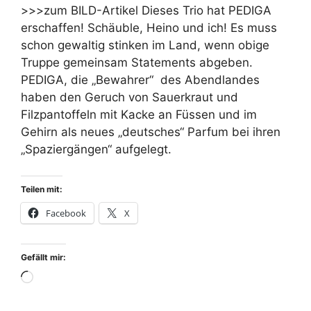
>>>zum BILD-Artikel Dieses Trio hat PEDIGA
erschaffen! Schäuble, Heino und ich! Es muss
schon gewaltig stinken im Land, wenn obige
Truppe gemeinsam Statements abgeben.
PEDIGA, die „Bewahrer“ des Abendlandes
Mai 2026
haben den Geruch von Sauerkraut und
Februar 2026
Filzpantoffeln mit Kacke an Füssen und im
Oktober 2025
Gehirn als neues „deutsches“ Parfum bei ihren
„Spaziergängen“ aufgelegt.
Juli 2025
Juni 2025
Teilen mit:
Mai 2025
Facebook
X
März 2025
Februar 2025
Gefällt mir:
Januar 2025
Wird
November 2024
geladen …