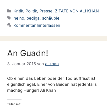
September 2024
Kategorien
August 2024
Kritik
,
Politik
,
Presse
,
ZITATE VON ALI KHAN
Schlagwörter
Juli 2024
heino
,
pediga
,
schäuble
Kommentar hinterlassen
Juni 2024
Mai 2024
April 2024
März 2024
An Guadn!
Februar 2024
3. Januar 2015
von
alikhan
Januar 2024
Dezember 2023
Ob einen das Leben oder der Tod auffrisst ist
November 2023
eigentlich egal. Einer von Beiden hat jedenfalls
mächtig Hunger! Ali Khan
September 2023
August 2023
Teilen mit:
März 2023