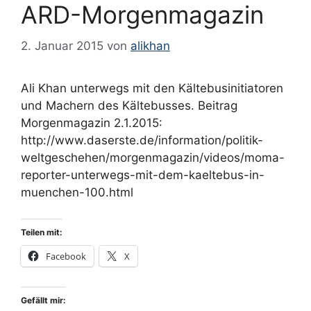
ARD-Morgenmagazin
März 2020
Februar 2020
2. Januar 2015
von
alikhan
September 2019
August 2019
Ali Khan unterwegs mit den Kältebusinitiatoren
und Machern des Kältebusses. Beitrag
Juni 2019
Morgenmagazin 2.1.2015:
März 2019
http://www.daserste.de/information/politik-
Februar 2019
weltgeschehen/morgenmagazin/videos/moma-
reporter-unterwegs-mit-dem-kaeltebus-in-
Januar 2019
muenchen-100.html
Dezember 2018
November 2018
Teilen mit:
Juni 2018
Facebook
X
Mai 2018
April 2018
Gefällt mir: