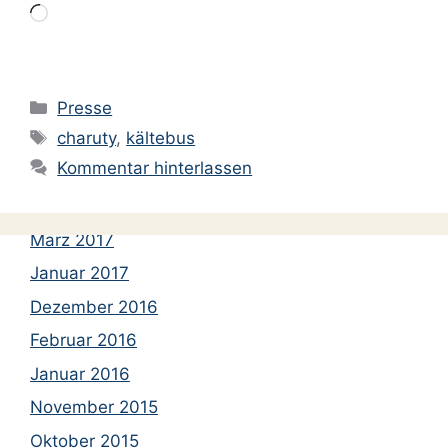
März 2018
Wird
Februar 2018
geladen …
Januar 2018
Kategorien
Dezember 2017
Presse
Schlagwörter
charuty
,
kältebus
November 2017
Kommentar hinterlassen
September 2017
Mai 2017
März 2017
Januar 2017
Dezember 2016
Februar 2016
Januar 2016
November 2015
Oktober 2015