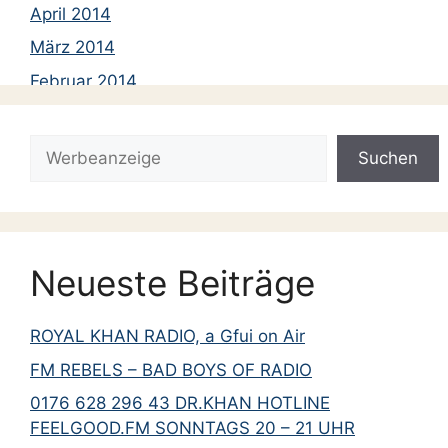
April 2014
März 2014
Februar 2014
Januar 2014
Suchen
Dezember 2013
Suchen
November 2013
Oktober 2013
September 2013
Neueste Beiträge
Juni 2013
April 2013
ROYAL KHAN RADIO, a Gfui on Air
März 2013
FM REBELS – BAD BOYS OF RADIO
Februar 2013
0176 628 296 43 DR.KHAN HOTLINE
Januar 2013
FEELGOOD.FM SONNTAGS 20 – 21 UHR