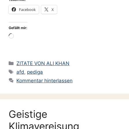
Facebook
X
Gefällt mir:
Wird
geladen …
Kategorien
ZITATE VON ALI KHAN
Schlagwörter
afd
,
pediga
Kommentar hinterlassen
Geistige
Klimavereisung