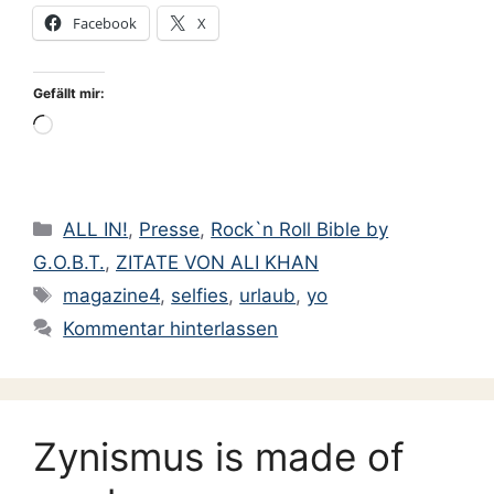
Facebook
X
Gefällt mir:
Wird
geladen …
Kategorien
ALL IN!
,
Presse
,
Rock`n Roll Bible by
G.O.B.T.
,
ZITATE VON ALI KHAN
Schlagwörter
magazine4
,
selfies
,
urlaub
,
yo
Kommentar hinterlassen
Zynismus is made of