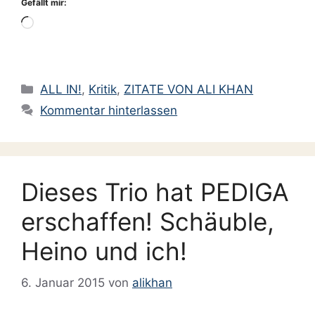
Gefällt mir:
Wird
geladen …
Kategorien
ALL IN!
,
Kritik
,
ZITATE VON ALI KHAN
Kommentar hinterlassen
Dieses Trio hat PEDIGA
erschaffen! Schäuble,
Heino und ich!
6. Januar 2015
von
alikhan