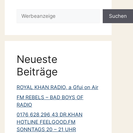
September 2017
Mai 2017
Suchen
Suchen
März 2017
Januar 2017
Dezember 2016
Februar 2016
Neueste
Januar 2016
Beiträge
November 2015
Oktober 2015
ROYAL KHAN RADIO, a Gfui on Air
August 2015
FM REBELS – BAD BOYS OF
Mai 2015
RADIO
April 2015
0176 628 296 43 DR.KHAN
März 2015
HOTLINE FEELGOOD.FM
Januar 2015
SONNTAGS 20 – 21 UHR