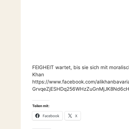
FEIGHEIT wartet, bis sie sich mit moralis
Khan
https://www.facebook.com/alikhanbava
GrvqeZjESHDq256WHzZuGnMjJK8Nd6cH8
Teilen mit:
Facebook
X