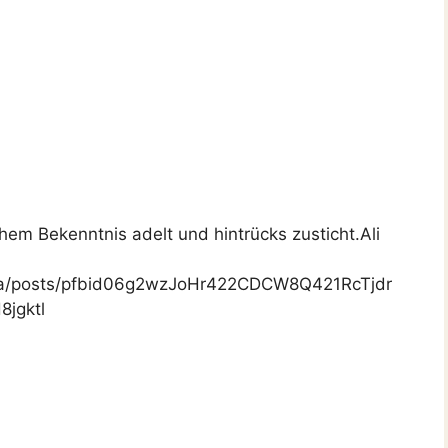
chem Bekenntnis adelt und hintrücks zusticht.Ali
ria/posts/pfbid06g2wzJoHr422CDCW8Q421RcTjdr
jgktl