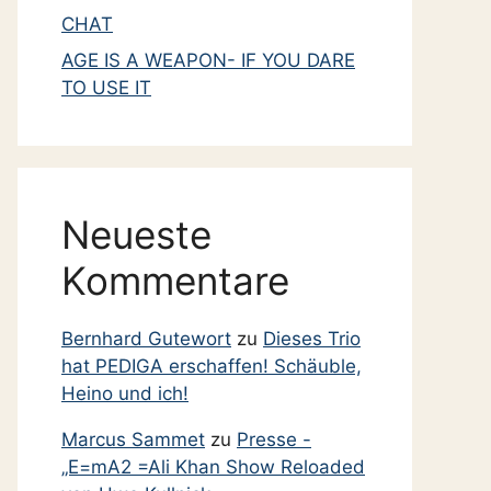
Dezember 2014
CHAT
November 2014
AGE IS A WEAPON- IF YOU DARE
TO USE IT
Oktober 2014
September 2014
August 2014
Juli 2014
Neueste
Juni 2014
Kommentare
Mai 2014
April 2014
Bernhard Gutewort
zu
Dieses Trio
März 2014
hat PEDIGA erschaffen! Schäuble,
Februar 2014
Heino und ich!
Januar 2014
Marcus Sammet
zu
Presse -
Dezember 2013
„E=mA2 =Ali Khan Show Reloaded