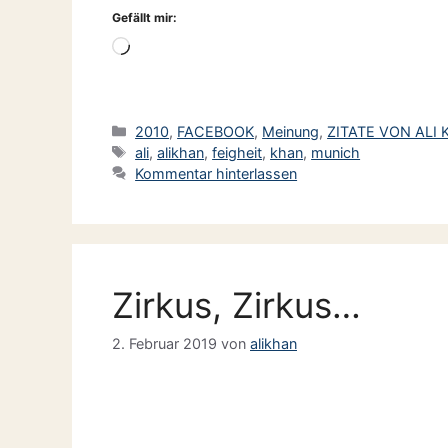
Gefällt mir:
Wird
geladen …
Kategorien
2010
,
FACEBOOK
,
Meinung
,
ZITATE VON ALI
Schlagwörter
ali
,
alikhan
,
feigheit
,
khan
,
munich
Kommentar hinterlassen
Zirkus, Zirkus…
2. Februar 2019
von
alikhan