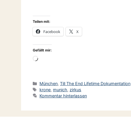
Teilen mit:
Facebook
X
Gefällt mir:
Wird
geladen …
Kategorien
München
,
Till The End Lifetime Dokumentation
Schlagwörter
krone
,
munich
,
zirkus
Kommentar hinterlassen