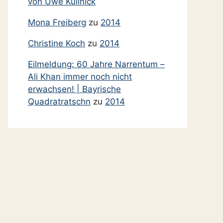
von Uwe Kullnick
November 2013
Oktober 2013
Mona Freiberg
zu
2014
September 2013
Christine Koch
zu
2014
Juni 2013
Eilmeldung: 60 Jahre Narrentum –
April 2013
Ali Khan immer noch nicht
März 2013
erwachsen! | Bayrische
Quadratratschn
zu
2014
Februar 2013
Januar 2013
Dezember 2012
November 2012
September 2012
August 2012
Juni 2012
Mai 2012