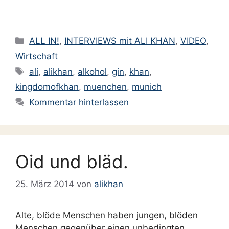
geladen …
Kategorien
ALL IN!
,
INTERVIEWS mit ALI KHAN
,
VIDEO
,
Wirtschaft
Schlagwörter
ali
,
alikhan
,
alkohol
,
gin
,
khan
,
kingdomofkhan
,
muenchen
,
munich
Kommentar hinterlassen
Oid und bläd.
25. März 2014
von
alikhan
Alte, blöde Menschen haben jungen, blöden
Menschen gegenüber einen unbedingten