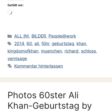
Gefällt mir:
Wird
geladen …
Kategorien
ALL IN!
,
BILDER
,
People@work
Schlagwörter
2014
,
60
,
ali
,
föhr
,
geburtstag
,
khan
,
kingdomofkhan
,
muenchen
,
richard
,
schloss
,
vernisage
Kommentar hinterlassen
Photos 60ster Ali
Khan-Geburtstag by