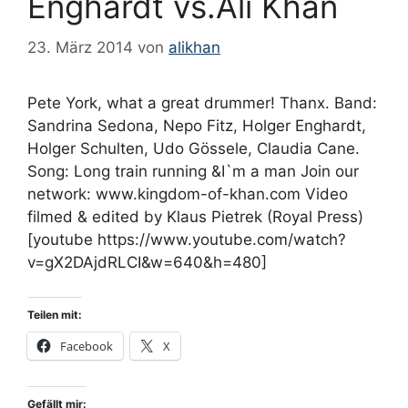
Enghardt vs.Ali Khan
23. März 2014
von
alikhan
Pete York, what a great drummer! Thanx. Band:
Sandrina Sedona, Nepo Fitz, Holger Enghardt,
Holger Schulten, Udo Gössele, Claudia Cane.
Song: Long train running &I`m a man Join our
network: www.kingdom-of-khan.com Video
filmed & edited by Klaus Pietrek (Royal Press)
[youtube https://www.youtube.com/watch?
v=gX2DAjdRLCI&w=640&h=480]
Teilen mit:
Facebook
X
Gefällt mir: