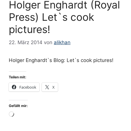
Holger Enghardt (Royal
Press) Let`s cook
Mai 2026
pictures!
Februar 2026
22. März 2014
von
alikhan
Oktober 2025
Juli 2025
Holger Enghardt`s Blog: Let`s cook pictures!
Juni 2025
Mai 2025
Teilen mit:
März 2025
Facebook
X
Februar 2025
Januar 2025
Gefällt mir:
November 2024
Wird
September 2024
geladen …