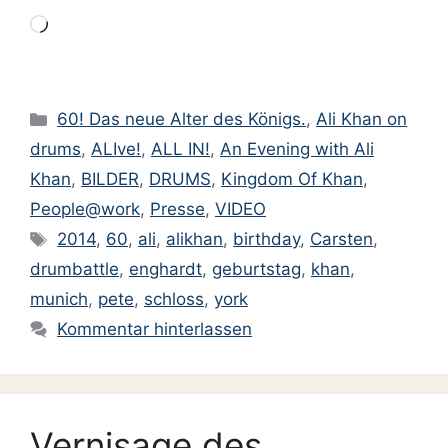
Wird
geladen …
Kategorien
60! Das neue Alter des Königs.
,
Ali Khan on
drums
,
ALIve!
,
ALL IN!
,
An Evening with Ali
Khan
,
BILDER
,
DRUMS
,
Kingdom Of Khan
,
People@work
,
Presse
,
VIDEO
Schlagwörter
2014
,
60
,
ali
,
alikhan
,
birthday
,
Carsten
,
drumbattle
,
enghardt
,
geburtstag
,
khan
,
munich
,
pete
,
schloss
,
york
Kommentar hinterlassen
Vernisage des