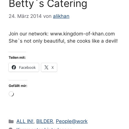
Betty`s Catering
24. März 2014
von
alikhan
Join our network: www.kingdom-of-khan.com
She`s not only beautiful, she cooks like a devil!
Teilen mit:
Facebook
X
Gefällt mir:
Wird
geladen …
Kategorien
ALL IN!
,
BILDER
,
People@work