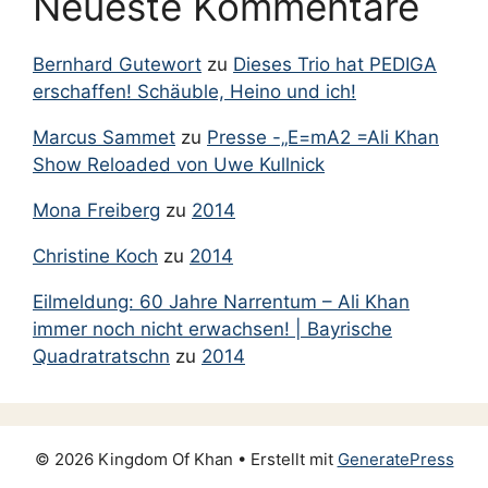
Neueste Kommentare
Januar 2011
Juni 2010
Bernhard Gutewort
zu
Dieses Trio hat PEDIGA
Mai 2010
erschaffen! Schäuble, Heino und ich!
Februar 2010
Marcus Sammet
zu
Presse -„E=mA2 =Ali Khan
Januar 2010
Show Reloaded von Uwe Kullnick
November 2009
Mona Freiberg
zu
2014
September 2009
Christine Koch
zu
2014
April 2009
Eilmeldung: 60 Jahre Narrentum – Ali Khan
März 2009
immer noch nicht erwachsen! | Bayrische
Februar 2009
Quadratratschn
zu
2014
Januar 2009
November 2008
Mai 2008
© 2026 Kingdom Of Khan
• Erstellt mit
GeneratePress