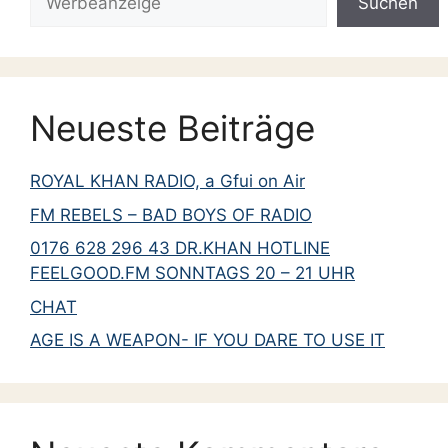
Suchen
September 2012
August 2012
Juni 2012
Neueste Beiträge
Mai 2012
April 2012
ROYAL KHAN RADIO, a Gfui on Air
März 2012
FM REBELS – BAD BOYS OF RADIO
Februar 2012
0176 628 296 43 DR.KHAN HOTLINE
Januar 2012
FEELGOOD.FM SONNTAGS 20 – 21 UHR
Dezember 2011
CHAT
November 2011
AGE IS A WEAPON- IF YOU DARE TO USE IT
Juli 2011
Mai 2011
April 2011