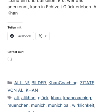
…sind ein und dasselbe. Erst wer das
anerkennt, kann in Echtzeit Glück erleben. Ali
Khan
Teilen mit:
Facebook
X
Gefällt mir:
Wird
geladen …
Kategorien
ALL IN!
,
BILDER
,
KhanCoaching
,
ZITATE
VON ALI KHAN
Schlagwörter
ali
,
alikhan
,
glück
,
khan
,
khancoaching
,
muenchen
,
munich
,
munichipal
,
wirklichkeit
,