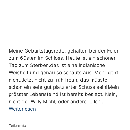
Februar 2020
September 2019
August 2019
Juni 2019
März 2019
Meine Geburtstagsrede, gehalten bei der Feier
Februar 2019
zum 60sten im Schloss. Heute ist ein schöner
Januar 2019
Tag zum Sterben.das ist eine indianische
Dezember 2018
Weisheit und genau so schauts aus. Mehr geht
nicht.Jetzt nicht zu früh freun, das müsste
November 2018
schon ein sehr gut platzierter Schuss sein!Mein
Juni 2018
grösster Lebensfeind ist bereits besiegt. Nein,
Mai 2018
nicht der Willy Michl, oder andere ….Ich …
Weiterlesen
April 2018
März 2018
Teilen mit:
Februar 2018