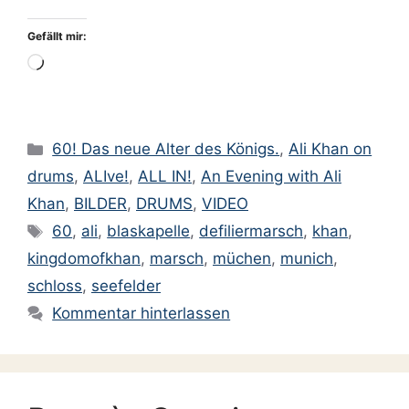
Gefällt mir:
Wird
geladen …
Kategorien
60! Das neue Alter des Königs.
,
Ali Khan on
drums
,
ALIve!
,
ALL IN!
,
An Evening with Ali
Khan
,
BILDER
,
DRUMS
,
VIDEO
Schlagwörter
60
,
ali
,
blaskapelle
,
defiliermarsch
,
khan
,
kingdomofkhan
,
marsch
,
müchen
,
munich
,
schloss
,
seefelder
Kommentar hinterlassen