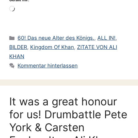
Wird
geladen …
Kategorien
60! Das neue Alter des Königs.
,
ALL IN!
,
BILDER
,
Kingdom Of Khan
,
ZITATE VON ALI
KHAN
Kommentar hinterlassen
It was a great honour
for us! Drumbattle Pete
York & Carsten