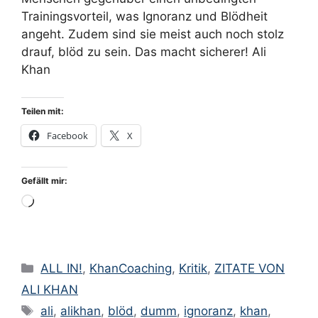
Trainingsvorteil, was Ignoranz und Blödheit
angeht. Zudem sind sie meist auch noch stolz
drauf, blöd zu sein. Das macht sicherer! Ali
Khan
Teilen mit:
Facebook
X
Gefällt mir:
Wird
geladen …
Kategorien
ALL IN!
,
KhanCoaching
,
Kritik
,
ZITATE VON
ALI KHAN
Schlagwörter
ali
,
alikhan
,
blöd
,
dumm
,
ignoranz
,
khan
,