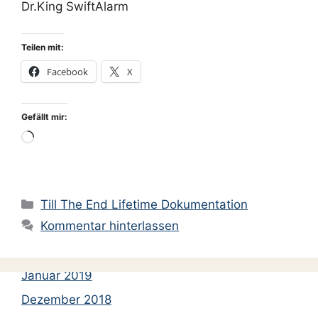
Dr.King SwiftAlarm
Oktober 2020
Juni 2020
Teilen mit:
Mai 2020
Facebook
X
April 2020
März 2020
Gefällt mir:
Februar 2020
Wird
geladen …
September 2019
August 2019
Kategorien
Juni 2019
Till The End Lifetime Dokumentation
Kommentar hinterlassen
März 2019
Februar 2019
Januar 2019
Dezember 2018