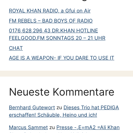
August 2014
ROYAL KHAN RADIO, a Gfui on Air
Juli 2014
FM REBELS – BAD BOYS OF RADIO
Juni 2014
0176 628 296 43 DR.KHAN HOTLINE
Mai 2014
FEELGOOD.FM SONNTAGS 20 – 21 UHR
April 2014
CHAT
März 2014
AGE IS A WEAPON- IF YOU DARE TO USE IT
Februar 2014
Januar 2014
Dezember 2013
Neueste Kommentare
November 2013
Oktober 2013
Bernhard Gutewort
zu
Dieses Trio hat PEDIGA
September 2013
erschaffen! Schäuble, Heino und ich!
Juni 2013
Marcus Sammet
zu
Presse -„E=mA2 =Ali Khan