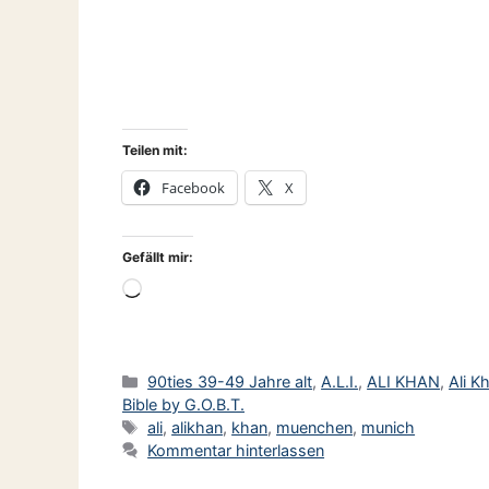
Teilen mit:
Facebook
X
Gefällt mir:
Wird
geladen …
Kategorien
90ties 39-49 Jahre alt
,
A.L.I.
,
ALI KHAN
,
Ali K
Bible by G.O.B.T.
Schlagwörter
ali
,
alikhan
,
khan
,
muenchen
,
munich
Kommentar hinterlassen