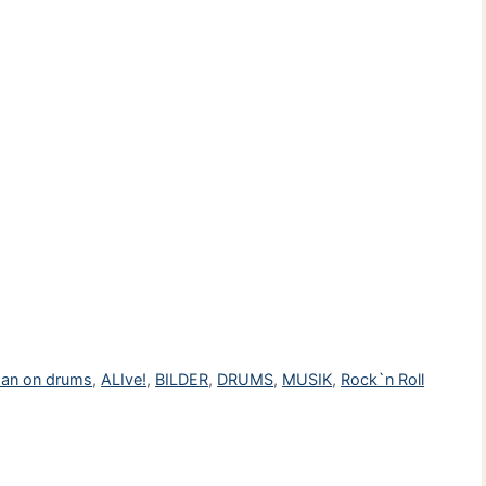
han on drums
,
ALIve!
,
BILDER
,
DRUMS
,
MUSIK
,
Rock`n Roll