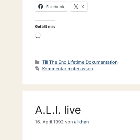
Facebook
X
Gefällt mir:
Wird
geladen …
Kategorien
Till The End Lifetime Dokumentation
Kommentar hinterlassen
A.L.I. live
16. April 1992
von
alikhan