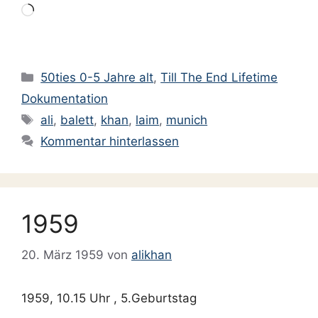
Wird
geladen …
Kategorien
50ties 0-5 Jahre alt
,
Till The End Lifetime
Dokumentation
Schlagwörter
ali
,
balett
,
khan
,
laim
,
munich
Kommentar hinterlassen
1959
20. März 1959
von
alikhan
1959, 10.15 Uhr , 5.Geburtstag