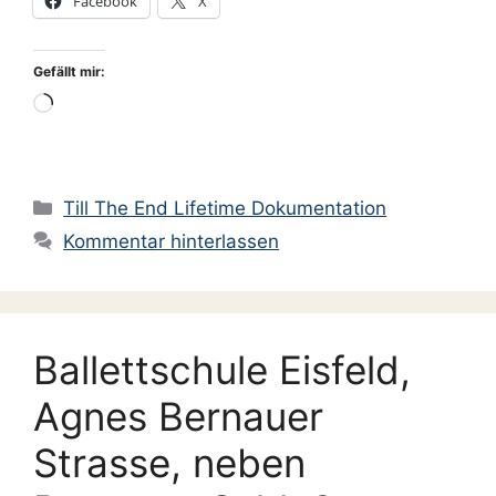
Facebook
X
Gefällt mir:
Wird
geladen …
Kategorien
Till The End Lifetime Dokumentation
Kommentar hinterlassen
Ballettschule Eisfeld,
Agnes Bernauer
Strasse, neben