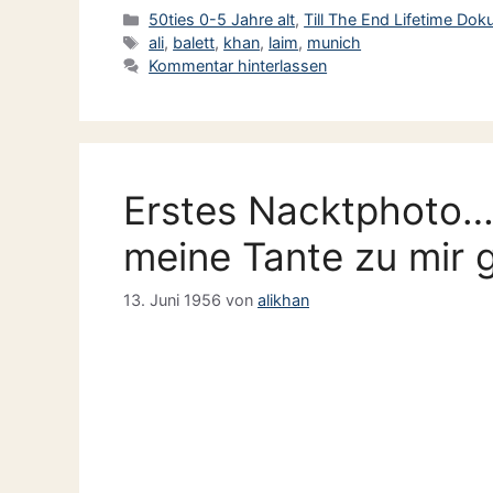
Kategorien
50ties 0-5 Jahre alt
,
Till The End Lifetime Do
Schlagwörter
ali
,
balett
,
khan
,
laim
,
munich
Kommentar hinterlassen
Erstes Nacktphoto…
meine Tante zu mir 
13. Juni 1956
von
alikhan