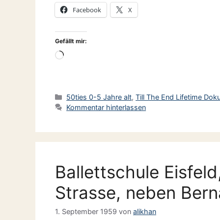
Facebook
X
Gefällt mir:
Wird
geladen …
Kategorien
50ties 0-5 Jahre alt
,
Till The End Lifetime Do
Kommentar hinterlassen
Ballettschule Eisfel
Strasse, neben Bern
1. September 1959
von
alikhan