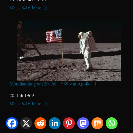
In Bezug auf
60ties 6-16 Jahre alt
Mondlandung am 20. Juli 1969 von Apollo 11
Datum
20. Juli 1969
In Bezug auf
60ties 6-16 Jahre alt