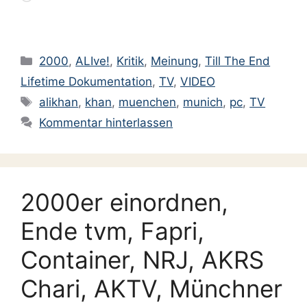
geladen …
Kategorien
2000
,
ALIve!
,
Kritik
,
Meinung
,
Till The End
Lifetime Dokumentation
,
TV
,
VIDEO
Schlagwörter
alikhan
,
khan
,
muenchen
,
munich
,
pc
,
TV
Kommentar hinterlassen
2000er einordnen,
Ende tvm, Fapri,
Container, NRJ, AKRS
Chari, AKTV, Münchner