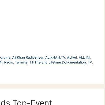
n drums
,
Ali Khan Radioshow
,
ALIKHAN.TV
,
ALIve!
,
ALL IN!
,
ON
,
Radio
,
Termine
,
Till The End Lifetime Dokumentation
,
TV
,
nds Top-Event