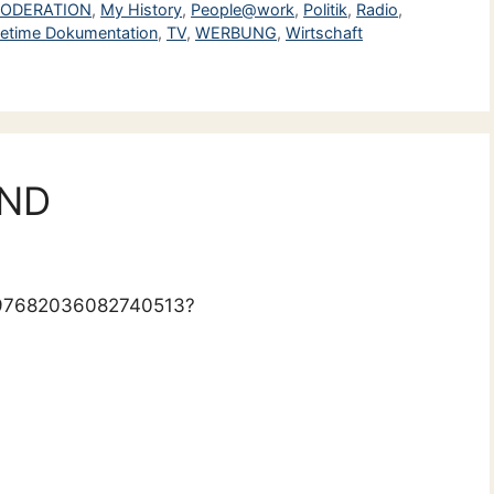
ODERATION
,
My History
,
People@work
,
Politik
,
Radio
,
ifetime Dokumentation
,
TV
,
WERBUNG
,
Wirtschaft
END
7397682036082740513?