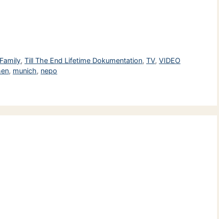
 Family
,
Till The End Lifetime Dokumentation
,
TV
,
VIDEO
hen
,
munich
,
nepo