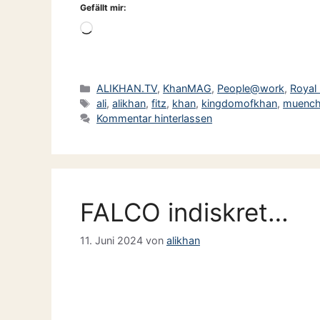
Gefällt mir:
Wird
geladen …
Kategorien
ALIKHAN.TV
,
KhanMAG
,
People@work
,
Royal
Schlagwörter
ali
,
alikhan
,
fitz
,
khan
,
kingdomofkhan
,
muenc
Kommentar hinterlassen
FALCO indiskret…
11. Juni 2024
von
alikhan