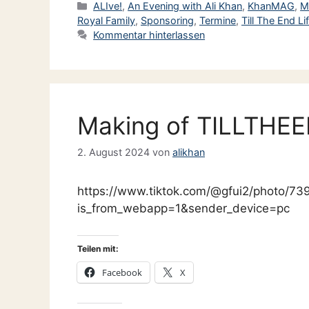
Kategorien
ALIve!
,
An Evening with Ali Khan
,
KhanMAG
,
M
Royal Family
,
Sponsoring
,
Termine
,
Till The End L
Kommentar hinterlassen
Making of TILLTHE
2. August 2024
von
alikhan
https://www.tiktok.com/@gfui2/photo/
is_from_webapp=1&sender_device=pc
Teilen mit:
Facebook
X