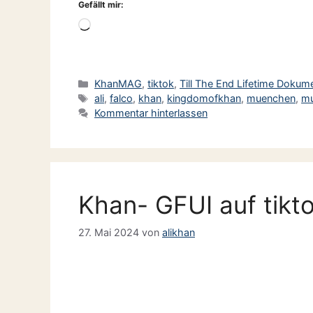
Gefällt mir:
Wird
geladen …
Kategorien
KhanMAG
,
tiktok
,
Till The End Lifetime Dokum
Schlagwörter
ali
,
falco
,
khan
,
kingdomofkhan
,
muenchen
,
mu
Kommentar hinterlassen
Khan- GFUI auf tikt
27. Mai 2024
von
alikhan