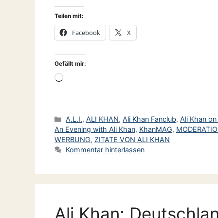
Teilen mit:
Facebook
X
Gefällt mir:
Wird
geladen …
Kategorien
A.L.I.
,
ALI KHAN
,
Ali Khan Fanclub
,
Ali Khan o
An Evening with Ali Khan
,
KhanMAG
,
MODERATI
WERBUNG
,
ZITATE VON ALI KHAN
Kommentar hinterlassen
Ali Khan: Deutschla