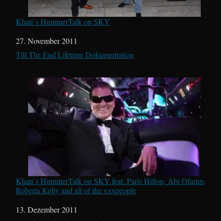
Khan`s HummerTalk on SKY
Datum
27. November 2011
In Bezug auf
Till The End Lifetime Dokumentation
Khan`s HummerTalk on SKY feat. Paris Hilton, Abi Ofarim,
Roberta Kelly and all of the xxxpeople
Datum
13. Dezember 2011