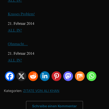
In Bezug auf
ALL IN!
Krasses Problem!
Datum
21. Februar 2014
In Bezug auf
ALL IN!
Ohnmacht…
Datum
21. Februar 2014
In Bezug auf
ALL IN!
Kategorien:
ZITATE VON ALI KHAN
Schreibe einen Kommentar