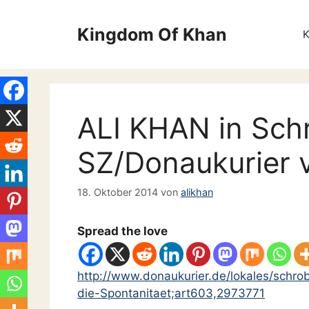
Zum
Inhalt
Kingdom Of Khan
springen
ALI KHAN in Sc
SZ/Donaukurier 
18. Oktober 2014
von
alikhan
Spread the love
http://www.donaukurier.de/lokales/schr
die-Spontanitaet;art603,2973771