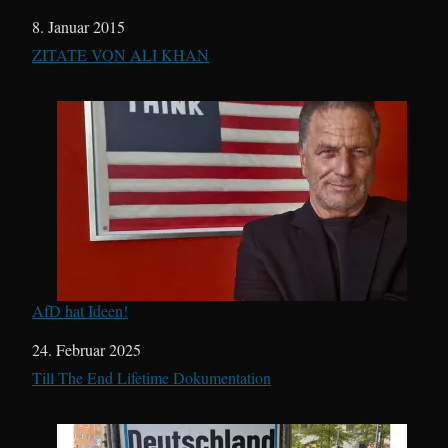
Datum
8. Januar 2015
In Bezug auf
ZITATE VON ALI KHAN
AfD hat Ideen!
Datum
24. Februar 2025
In Bezug auf
Till The End Lifetime Dokumentation