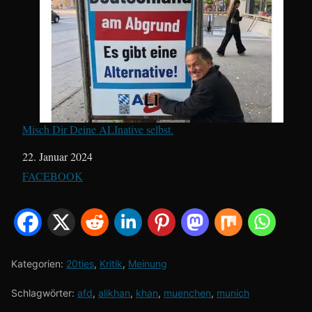
Misch Dir Deine ALInative selbst.
Datum
22. Januar 2024
In Bezug auf
FACEBOOK
Kategorien:
20ties
,
Kritik
,
Meinung
Schlagwörter:
afd
,
alikhan
,
khan
,
muenchen
,
munich