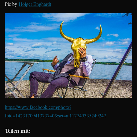
Pic by
Holger Enghardt
https://www.facebook.com/photo?
fbid=1423170941373740&set=a.117749335249247
Teilen mit: