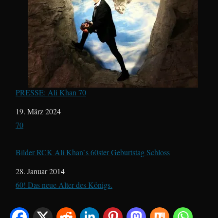
PRESSE: Ali Khan 70
Datum
19. März 2024
In Bezug auf
70
Bilder RCK Ali Khan`s 60ster Geburtstag Schloss
Datum
28. Januar 2014
In Bezug auf
60! Das neue Alter des Königs.