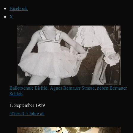
Facebook
X
Ballettschule Eisfeld, Agnes Bernauer Strasse, neben Bernauer
Schloß
Datum
1. September 1959
In Bezug auf
50ties 0-5 Jahre alt