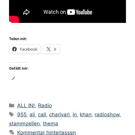
Teilen mit:
Facebook
X
Gefällt mir:
Wird
geladen …
Kategorien
ALL IN!
,
Radio
Schlagwörter
955
,
ali
,
call
,
charivari
,
in
,
khan
,
radioshow
,
stammzellen
,
thema
Kommentar hinterlassen