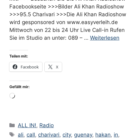
Facebookseite >>>Bilder Ali Khan Radioshow
>>>95.5 Charivari >>>Die Ali Khan Radioshow
wird gesponsored von www.easyverleih.de
Mittwoch von 22 bis 24 Uhr Live Call-in Rufen
Sie im Studio an unter: 089 – …
Weiterlesen
Teilen mit:
Facebook
X
Gefällt mir:
Wird
geladen …
Kategorien
ALL IN!
,
Radio
Schlagwörter
ali
,
call
,
charivari
,
city
,
guenay
,
hakan
,
in
,