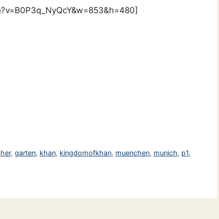
tch?v=B0P3q_NyQcY&w=853&h=480]
cher
,
garten
,
khan
,
kingdomofkhan
,
muenchen
,
munich
,
p1
,