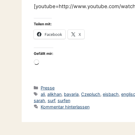
[youtube=http://www.youtube.com/wa
Teilen mit:
Facebook
X
Gefällt mir:
Wird
geladen …
Kategorien
Presse
Schlagwörter
ali
,
alikhan
,
bavaria
,
Czepluch
,
eisbach
,
englis
sarah
,
surf
,
surfen
Kommentar hinterlassen