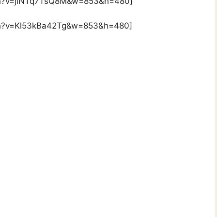
ch?v=jlNTq7TsQ8M&w=853&h=480]
ch?v=Kl53kBa42Tg&w=853&h=480]