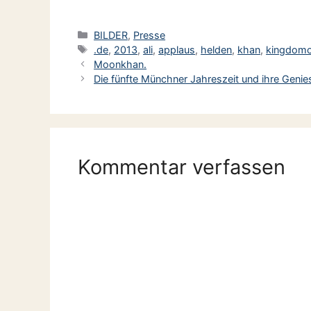
Kategorien
BILDER
,
Presse
Schlagwörter
.de
,
2013
,
ali
,
applaus
,
helden
,
khan
,
kingdom
Moonkhan.
Die fünfte Münchner Jahreszeit und ihre Genie
Kommentar verfassen