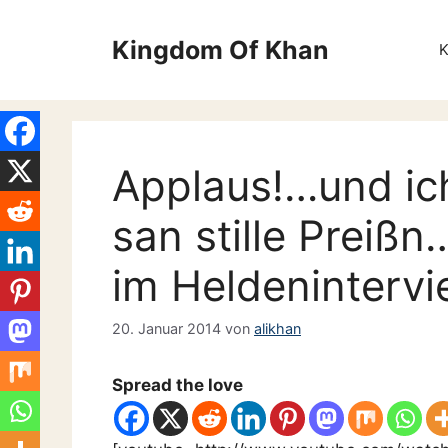
Zum
Inhalt
Kingdom Of Khan
springen
Applaus!…und ic
san stille Preißn
im Heldeninterv
20. Januar 2014
von
alikhan
Spread the love