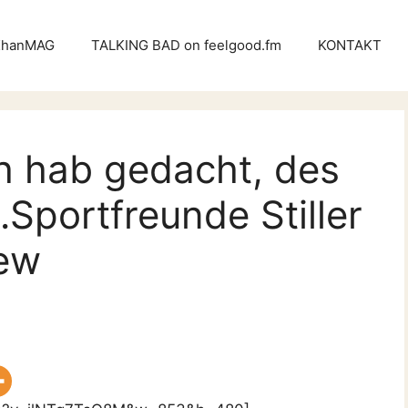
KhanMAG
TALKING BAD on feelgood.fm
KONTAKT
h hab gedacht, des
…Sportfreunde Stiller
iew