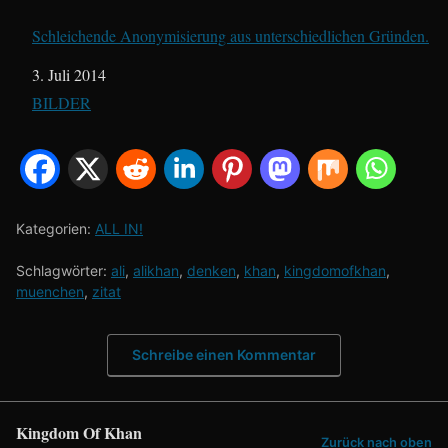
Schleichende Anonymisierung aus unterschiedlichen Gründen.
Datum
3. Juli 2014
In Bezug auf
BILDER
Kategorien:
ALL IN!
Schlagwörter:
ali
,
alikhan
,
denken
,
khan
,
kingdomofkhan
,
muenchen
,
zitat
Schreibe einen Kommentar
Kingdom Of Khan
Zurück nach oben