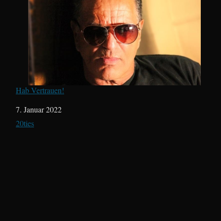
Hab Vertrauen!
Datum
7. Januar 2022
In Bezug auf
20ties