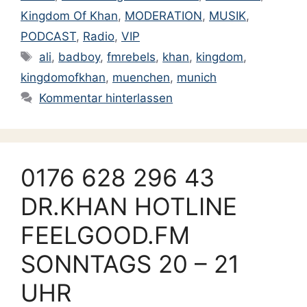
Kingdom Of Khan
,
MODERATION
,
MUSIK
,
PODCAST
,
Radio
,
VIP
Schlagwörter
ali
,
badboy
,
fmrebels
,
khan
,
kingdom
,
kingdomofkhan
,
muenchen
,
munich
Kommentar hinterlassen
0176 628 296 43
DR.KHAN HOTLINE
FEELGOOD.FM
SONNTAGS 20 – 21
UHR