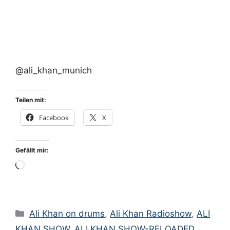
@ali_khan_munich
Teilen mit:
Facebook
X
Gefällt mir:
Wird
geladen …
Kategorien
Ali Khan on drums
,
Ali Khan Radioshow
,
ALI
KHAN SHOW
,
ALI KHAN SHOW-RELOADED