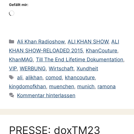
Gefällt mir:
Wird
geladen …
Kategorien
Ali Khan Radioshow
,
ALI KHAN SHOW
,
ALI
KHAN SHOW-RELOADED 2015
,
KhanCouture
,
KhanMAG
,
Till The End Lifetime Dokumentation
,
VIP
,
WERBUNG
,
Wirtschaft
,
Xundheit
Schlagwörter
ali
,
alikhan
,
comod
,
khancouture
,
kingdomofkhan
,
muenchen
,
munich
,
ramona
Kommentar hinterlassen
PRESSE: doxTM23