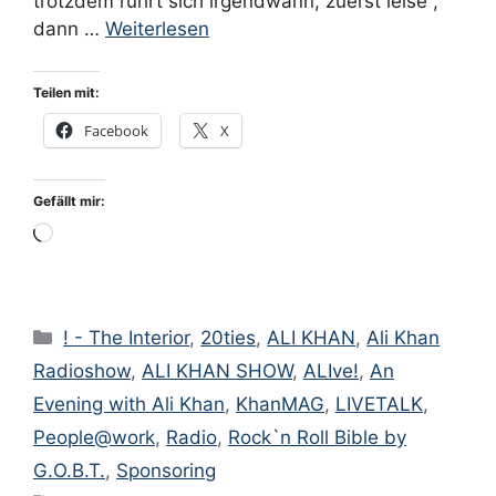
trotzdem rührt sich irgendwann, zuerst leise ,
dann …
Weiterlesen
Teilen mit:
Facebook
X
Gefällt mir:
Wird
geladen …
Kategorien
! - The Interior
,
20ties
,
ALI KHAN
,
Ali Khan
Radioshow
,
ALI KHAN SHOW
,
ALIve!
,
An
Evening with Ali Khan
,
KhanMAG
,
LIVETALK
,
People@work
,
Radio
,
Rock`n Roll Bible by
G.O.B.T.
,
Sponsoring