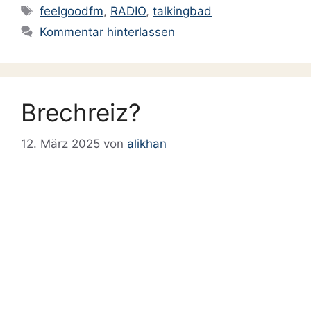
Schlagwörter
feelgoodfm
,
RADIO
,
talkingbad
Kommentar hinterlassen
Brechreiz?
12. März 2025
von
alikhan