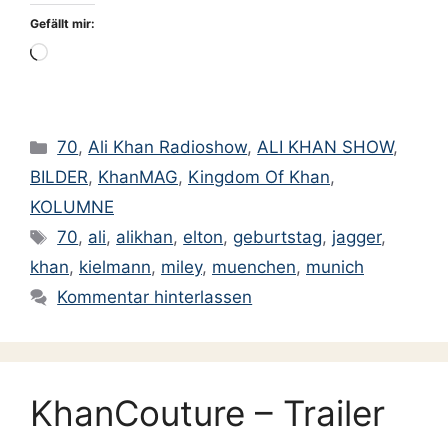
Gefällt mir:
Wird
geladen …
Kategorien
70
,
Ali Khan Radioshow
,
ALI KHAN SHOW
,
BILDER
,
KhanMAG
,
Kingdom Of Khan
,
KOLUMNE
Schlagwörter
70
,
ali
,
alikhan
,
elton
,
geburtstag
,
jagger
,
khan
,
kielmann
,
miley
,
muenchen
,
munich
Kommentar hinterlassen
KhanCouture – Trailer