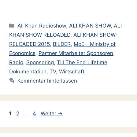
geladen …
Kategorien
Ali Khan Radioshow
,
ALI KHAN SHOW
,
ALI
KHAN SHOW RELOADED
,
ALI KHAN SHOW-
RELOADED 2015
,
BILDER
,
MoE - Ministry of
Economics
,
Partner Mitarbeiter Sponsoren
,
Radio
,
Sponsoring
,
Till The End Lifetime
Dokumentation
,
TV
,
Wirtschaft
Kommentar hinterlassen
Seite
Seite
Seite
1
2
…
4
Weiter
→