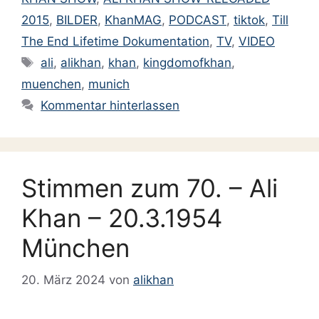
2015
,
BILDER
,
KhanMAG
,
PODCAST
,
tiktok
,
Till
The End Lifetime Dokumentation
,
TV
,
VIDEO
Schlagwörter
ali
,
alikhan
,
khan
,
kingdomofkhan
,
muenchen
,
munich
Kommentar hinterlassen
Stimmen zum 70. – Ali
Khan – 20.3.1954
München
20. März 2024
von
alikhan