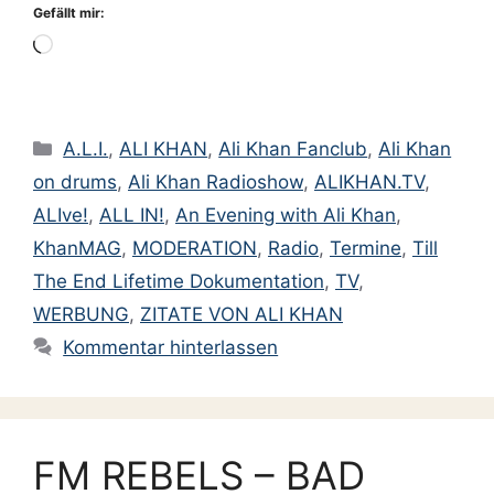
Gefällt mir:
Wird
geladen …
Kategorien
A.L.I.
,
ALI KHAN
,
Ali Khan Fanclub
,
Ali Khan
on drums
,
Ali Khan Radioshow
,
ALIKHAN.TV
,
ALIve!
,
ALL IN!
,
An Evening with Ali Khan
,
KhanMAG
,
MODERATION
,
Radio
,
Termine
,
Till
The End Lifetime Dokumentation
,
TV
,
WERBUNG
,
ZITATE VON ALI KHAN
Kommentar hinterlassen
FM REBELS – BAD