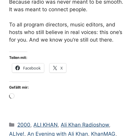
Because radio was never meant to be smooth.
It was meant to connect people.
To all program directors, music editors, and
hosts who still believe in real voices: this one’s
for you. And we know you’re still out there.
Teilen mit:
Facebook
X
Gefällt mir:
Wird
geladen …
Kategorien
2000
,
ALI KHAN
,
Ali Khan Radioshow
,
ALIve!
,
An Evening with Ali Khan
,
KhanMAG
,