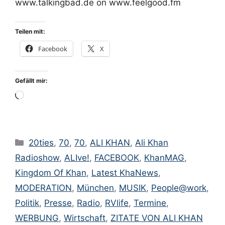
www.talkingbad.de on www.feelgood.fm
Teilen mit:
Facebook
X
Gefällt mir:
Wird
geladen …
Kategorien
20ties
,
70
,
70
,
ALI KHAN
,
Ali Khan
Radioshow
,
ALIve!
,
FACEBOOK
,
KhanMAG
,
Kingdom Of Khan
,
Latest KhaNews
,
MODERATION
,
München
,
MUSIK
,
People@work
,
Politik
,
Presse
,
Radio
,
RVlife
,
Termine
,
WERBUNG
,
Wirtschaft
,
ZITATE VON ALI KHAN