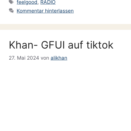
Schlagwörter
feelgood
,
RADIO
Kommentar hinterlassen
Khan- GFUI auf tiktok
27. Mai 2024
von
alikhan