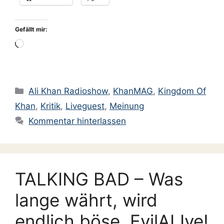
Gefällt mir:
Wird
geladen …
Kategorien
Ali Khan Radioshow
,
KhanMAG
,
Kingdom Of
Khan
,
Kritik
,
Liveguest
,
Meinung
Kommentar hinterlassen
TALKING BAD – Was
lange währt, wird
endlich böse. EvilALIve!