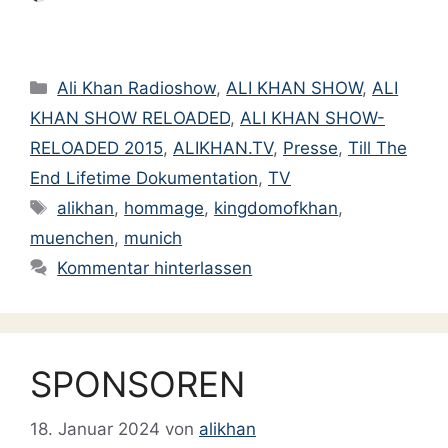
geladen …
Kategorien
Ali Khan Radioshow
,
ALI KHAN SHOW
,
ALI
KHAN SHOW RELOADED
,
ALI KHAN SHOW-
RELOADED 2015
,
ALIKHAN.TV
,
Presse
,
Till The
End Lifetime Dokumentation
,
TV
Schlagwörter
alikhan
,
hommage
,
kingdomofkhan
,
muenchen
,
munich
Kommentar hinterlassen
SPONSOREN
18. Januar 2024
von
alikhan