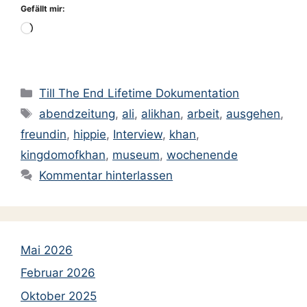
Gefällt mir:
Wird
geladen …
Kategorien
Till The End Lifetime Dokumentation
Schlagwörter
abendzeitung
,
ali
,
alikhan
,
arbeit
,
ausgehen
,
freundin
,
hippie
,
Interview
,
khan
,
kingdomofkhan
,
museum
,
wochenende
Kommentar hinterlassen
Mai 2026
Februar 2026
Oktober 2025