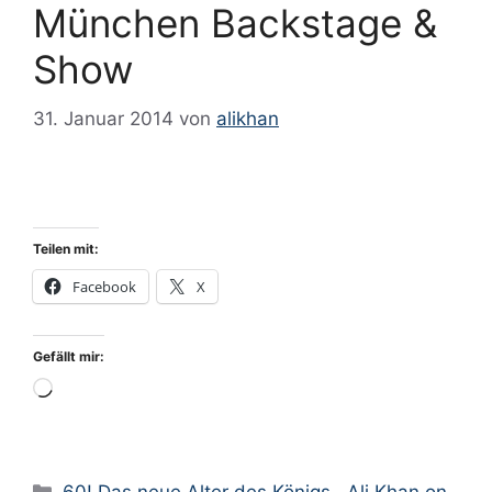
München Backstage &
Show
31. Januar 2014
von
alikhan
Teilen mit:
Facebook
X
Gefällt mir:
Wird
geladen …
Kategorien