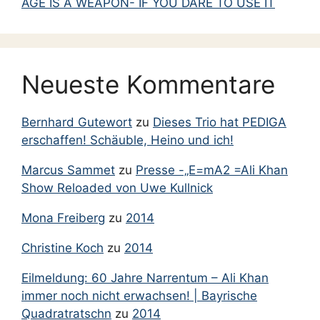
AGE IS A WEAPON- IF YOU DARE TO USE IT
Neueste Kommentare
Bernhard Gutewort
zu
Dieses Trio hat PEDIGA
erschaffen! Schäuble, Heino und ich!
Marcus Sammet
zu
Presse -„E=mA2 =Ali Khan
Show Reloaded von Uwe Kullnick
Mona Freiberg
zu
2014
Christine Koch
zu
2014
Eilmeldung: 60 Jahre Narrentum – Ali Khan
immer noch nicht erwachsen! | Bayrische
Quadratratschn
zu
2014