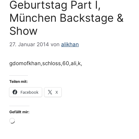
Geburtstag Part I,
München Backstage &
Show
27. Januar 2014
von
alikhan
gdomofkhan,schloss,60,ali,k,
Teilen mit:
Facebook
X
Gefällt mir:
Wird
geladen …