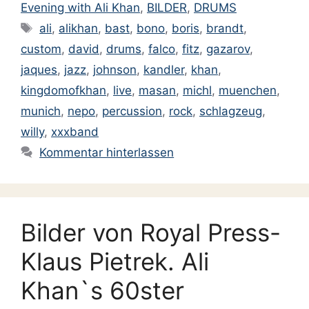
Evening with Ali Khan
,
BILDER
,
DRUMS
Schlagwörter
ali
,
alikhan
,
bast
,
bono
,
boris
,
brandt
,
custom
,
david
,
drums
,
falco
,
fitz
,
gazarov
,
jaques
,
jazz
,
johnson
,
kandler
,
khan
,
kingdomofkhan
,
live
,
masan
,
michl
,
muenchen
,
munich
,
nepo
,
percussion
,
rock
,
schlagzeug
,
willy
,
xxxband
Kommentar hinterlassen
Bilder von Royal Press-
Klaus Pietrek. Ali
Khan`s 60ster