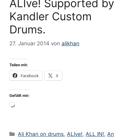
ALIve! Supported by
Kandler Custom
Drums.
27. Januar 2014
von
alikhan
Teilen mit:
Facebook
X
Gefällt mir:
Wird
geladen …
Kategorien
Ali Khan on drums
,
ALIve!
,
ALL IN!
,
An