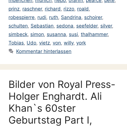
muenchen
,
munich
,
nepo
,
ofarim
,
pearce
,
pete
,
prinz
,
raschner
,
richard
,
rizzo
,
roald
,
robespierre
,
rudi
,
ruth
,
Sandrina
,
schoirer
,
schulten
,
Sebastian
,
sedona
,
seefelder
,
silver
,
simbeck
,
simon
,
susanna
,
susi
,
thalhammer
,
Tobias
,
Udo
,
vietz
,
von
,
willy
,
york
Kommentar hinterlassen
Bilder von Royal Press-
Holger Enghardt. Ali
Khan`s 60ster
Geburtstag Part I,