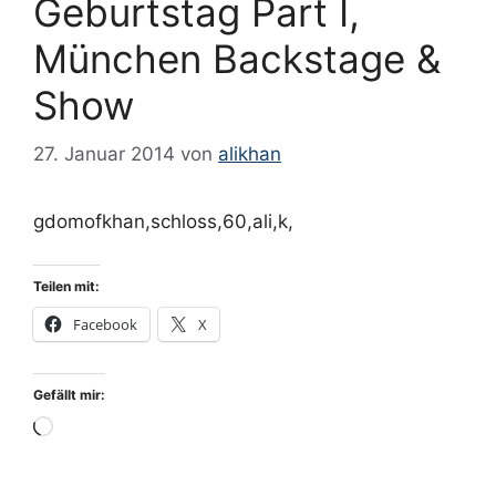
Geburtstag Part I,
München Backstage &
Show
27. Januar 2014
von
alikhan
gdomofkhan,schloss,60,ali,k,
Teilen mit:
Facebook
X
Gefällt mir:
Wird
geladen …