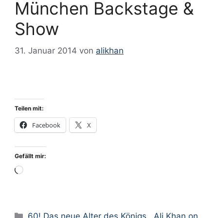
München Backstage &
Show
31. Januar 2014
von
alikhan
Teilen mit:
Facebook
X
Gefällt mir:
Wird
geladen …
Kategorien
60! Das neue Alter des Königs.
,
Ali Khan on