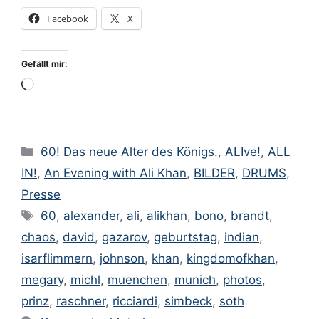
Facebook
X
Gefällt mir:
Wird
geladen …
Kategorien
60! Das neue Alter des Königs.
,
ALIve!
,
ALL
IN!
,
An Evening with Ali Khan
,
BILDER
,
DRUMS
,
Presse
Schlagwörter
60
,
alexander
,
ali
,
alikhan
,
bono
,
brandt
,
chaos
,
david
,
gazarov
,
geburtstag
,
indian
,
isarflimmern
,
johnson
,
khan
,
kingdomofkhan
,
megary
,
michl
,
muenchen
,
munich
,
photos
,
prinz
,
raschner
,
ricciardi
,
simbeck
,
soth