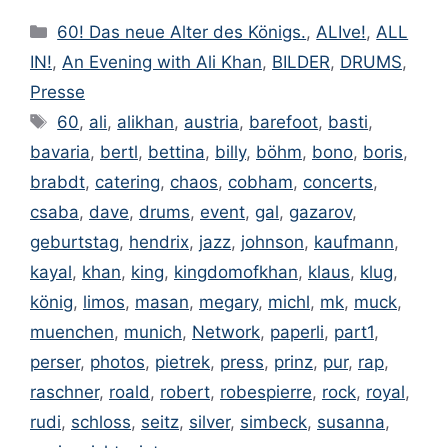
Kategorien
60! Das neue Alter des Königs.
,
ALIve!
,
ALL
IN!
,
An Evening with Ali Khan
,
BILDER
,
DRUMS
,
Presse
Schlagwörter
60
,
ali
,
alikhan
,
austria
,
barefoot
,
basti
,
bavaria
,
bertl
,
bettina
,
billy
,
böhm
,
bono
,
boris
,
brabdt
,
catering
,
chaos
,
cobham
,
concerts
,
csaba
,
dave
,
drums
,
event
,
gal
,
gazarov
,
geburtstag
,
hendrix
,
jazz
,
johnson
,
kaufmann
,
kayal
,
khan
,
king
,
kingdomofkhan
,
klaus
,
klug
,
könig
,
limos
,
masan
,
megary
,
michl
,
mk
,
muck
,
muenchen
,
munich
,
Network
,
paperli
,
part1
,
perser
,
photos
,
pietrek
,
press
,
prinz
,
pur
,
rap
,
raschner
,
roald
,
robert
,
robespierre
,
rock
,
royal
,
rudi
,
schloss
,
seitz
,
silver
,
simbeck
,
susanna
,