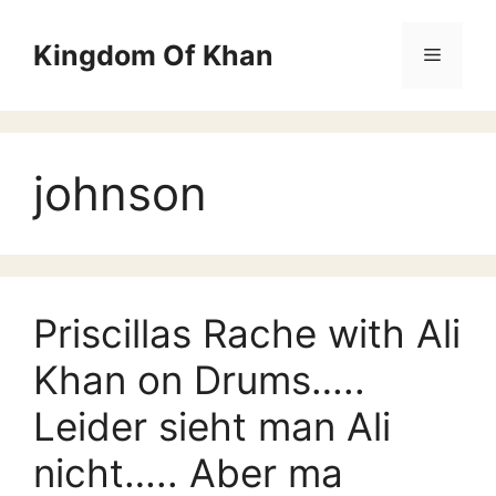
Zum
Inhalt
Kingdom Of Khan
Menü
springen
johnson
Priscillas Rache with Ali
Khan on Drums…..
Leider sieht man Ali
nicht….. Aber ma