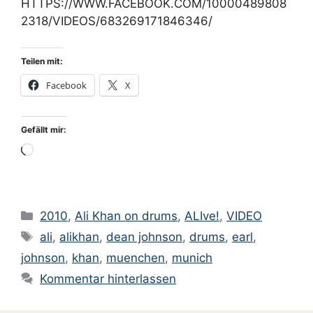
HTTPS://WWW.FACEBOOK.COM/10000489808
2318/VIDEOS/683269171846346/
Teilen mit:
Facebook
X
Gefällt mir:
Wird
geladen …
Kategorien
2010
,
Ali Khan on drums
,
ALIve!
,
VIDEO
Schlagwörter
ali
,
alikhan
,
dean johnson
,
drums
,
earl
,
johnson
,
khan
,
muenchen
,
munich
Kommentar hinterlassen