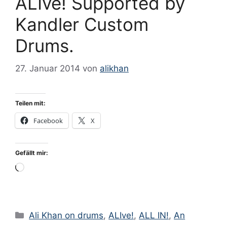
ALIve! Supported by
Kandler Custom
Drums.
27. Januar 2014
von
alikhan
Teilen mit:
Facebook
X
Gefällt mir:
Wird
geladen …
Kategorien
Ali Khan on drums
,
ALIve!
,
ALL IN!
,
An