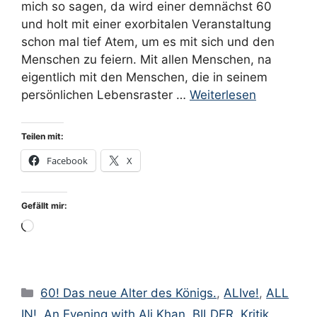
mich so sagen, da wird einer demnächst 60
und holt mit einer exorbitalen Veranstaltung
schon mal tief Atem, um es mit sich und den
Menschen zu feiern. Mit allen Menschen, na
eigentlich mit den Menschen, die in seinem
persönlichen Lebensraster …
Weiterlesen
Teilen mit:
Facebook
X
Gefällt mir:
Wird
geladen …
Kategorien
60! Das neue Alter des Königs.
,
ALIve!
,
ALL
IN!
,
An Evening with Ali Khan
,
BILDER
,
Kritik
,