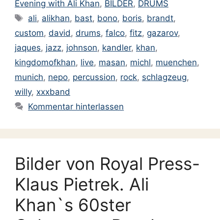
Evening with Ali Khan
,
BILDER
,
DRUMS
Schlagwörter
ali
,
alikhan
,
bast
,
bono
,
boris
,
brandt
,
custom
,
david
,
drums
,
falco
,
fitz
,
gazarov
,
jaques
,
jazz
,
johnson
,
kandler
,
khan
,
kingdomofkhan
,
live
,
masan
,
michl
,
muenchen
,
munich
,
nepo
,
percussion
,
rock
,
schlagzeug
,
willy
,
xxxband
Kommentar hinterlassen
Bilder von Royal Press-
Klaus Pietrek. Ali
Khan`s 60ster