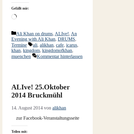
Gefällt mir:
Wird
geladen …
Kategorien
Ali Khan on drums
,
ALIve!
,
An
Evening with Ali Khan
,
DRUMS
,
Schlagwörter
Termine
ali
,
alikhan
,
cafe
,
icarus
,
khan
,
kingdom
,
kingdomofkhan
,
muenchen
Kommentar hinterlassen
ALIve! 25.Oktober
2014 Bruckmühl
14. August 2014
von
alikhan
zur Facebook-Veranstaltungsseite
Teilen mit: