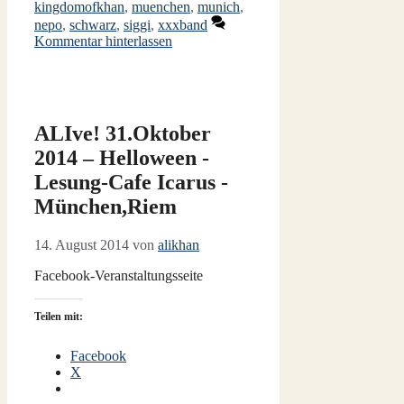
kingdomofkhan
,
muenchen
,
munich
,
nepo
,
schwarz
,
siggi
,
xxxband
Kommentar hinterlassen
ALIve! 31.Oktober
2014 – Helloween -
Lesung-Cafe Icarus -
München,Riem
14. August 2014
von
alikhan
Facebook-Veranstaltungsseite
Teilen mit:
Facebook
X