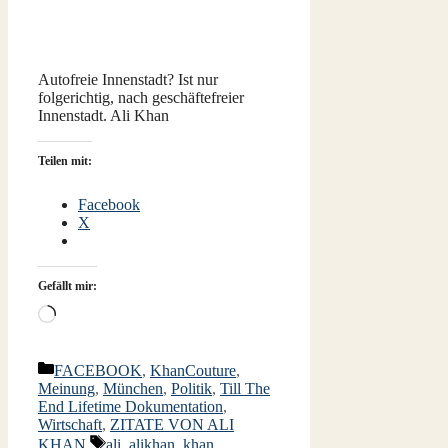
Autofreie Innenstadt? Ist nur
folgerichtig, nach geschäftefreier
Innenstadt. Ali Khan
Teilen mit:
Facebook
X
Gefällt mir:
Wird
geladen …
Kategorien
FACEBOOK
,
KhanCouture
,
Meinung
,
München
,
Politik
,
Till The
End Lifetime Dokumentation
,
Wirtschaft
,
ZITATE VON ALI
Schlagwörter
KHAN
ali
,
alikhan
,
khan
,