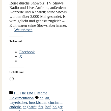
Reise durchs Showbiz: TV Shows,
Radio und Live-Auftritte, außerdem
Konzerte und Kabarett; seine Shows
wurden über 3.000 Mal gesendet. Er
wird geliebt und gehasst zugleich –
Kult waren seine Shows aber immer.
…
Weiterlesen
Teilen mit:
Facebook
X
Gefällt mir:
Wird
geladen …
Kategorien
Till The End Lifetime
Schlagwörter
Dokumentation
.de
,
ali
,
bayerischer
,
bruckbauer
,
cincinatti
,
enderle
,
enghardt
,
fitz
,
hof
,
holger
,