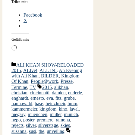
Teilen mit:
Facebook
X
Gefällt mir:
Wird
geladen …
Kategorien
ALI KHAN SHOW-RELOADED
2015
,
ALIve!
,
ALL IN!
,
An Evening
with Ali Khan
,
BILDER
,
Kingdom
Of Khan
,
People@work
,
Presse
,
Schlagwörter
Termine
,
TV
2015
,
alikhan
,
christian
,
cincinnatti
,
damien
,
enderle
,
enghardt
,
ernesto
,
eva
,
fitz
,
grube
,
hannawald
,
hase
,
heinzlmeir
,
hmm
,
kammermeier
,
kingdom
,
kino
,
laval
,
megary
,
muenchen
,
müller
,
munich
,
nepo
,
poster
,
premiere
,
ramona
,
rejects
,
silver
,
silverstage
,
skies
,
susanna
,
susi
,
the
,
unveiling