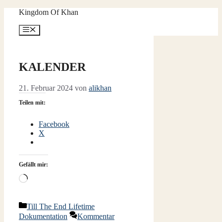
Zum
Kingdom Of Khan
Inhalt
springen
Menü
KALENDER
21. Februar 2024
von
alikhan
Teilen mit:
Facebook
X
Gefällt mir:
Wird
geladen …
Kategorien
Till The End Lifetime
Dokumentation
Kommentar