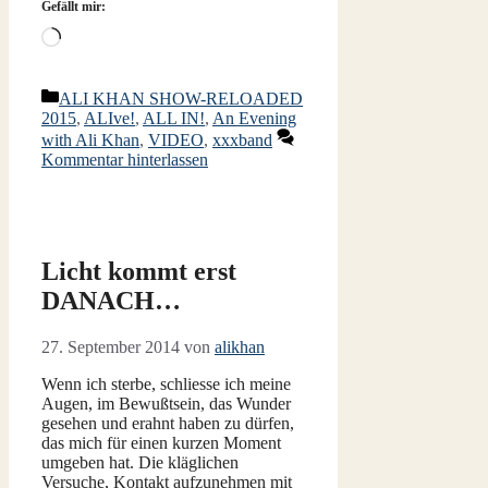
Gefällt mir:
Wird
geladen …
Kategorien
ALI KHAN SHOW-RELOADED
2015
,
ALIve!
,
ALL IN!
,
An Evening
with Ali Khan
,
VIDEO
,
xxxband
Kommentar hinterlassen
Licht kommt erst
DANACH…
27. September 2014
von
alikhan
Wenn ich sterbe, schliesse ich meine
Augen, im Bewußtsein, das Wunder
gesehen und erahnt haben zu dürfen,
das mich für einen kurzen Moment
umgeben hat. Die kläglichen
Versuche, Kontakt aufzunehmen mit