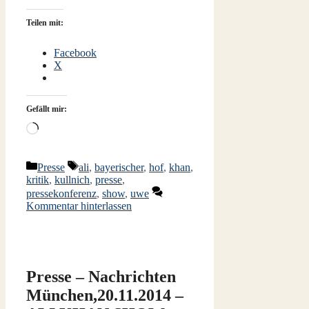
Teilen mit:
Facebook
X
Gefällt mir:
Wird
geladen …
Kategorien
Schlagwörter
Presse
ali
,
bayerischer
,
hof
,
khan
,
kritik
,
kullnich
,
presse
,
pressekonferenz
,
show
,
uwe
Kommentar hinterlassen
Presse – Nachrichten
München,20.11.2014 –