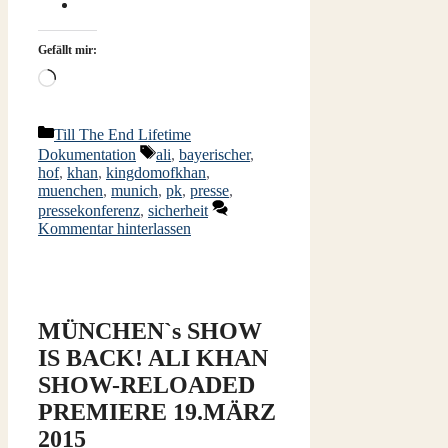
Gefällt mir:
Wird
geladen …
Kategorien
Till The End Lifetime
Schlagwörter
Dokumentation
ali
,
bayerischer
,
hof
,
khan
,
kingdomofkhan
,
muenchen
,
munich
,
pk
,
presse
,
pressekonferenz
,
sicherheit
Kommentar hinterlassen
MÜNCHEN`s SHOW
IS BACK! ALI KHAN
SHOW-RELOADED
PREMIERE 19.MÄRZ
2015