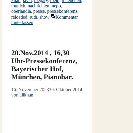
khan
,
laval
,
megary
,
melo
,
muenchen
,
munich
,
nachrichten
,
nepo
,
oberlandla
,
presse
,
pressekonferenz
,
reloaded
,
ruth
,
show
Kommentar
hinterlassen
20.Nov.2014 , 16,30
Uhr-Pressekonferenz,
Bayerischer Hof,
München, Pianobar.
16. November 2023
30. Oktober 2014
von
alikhan