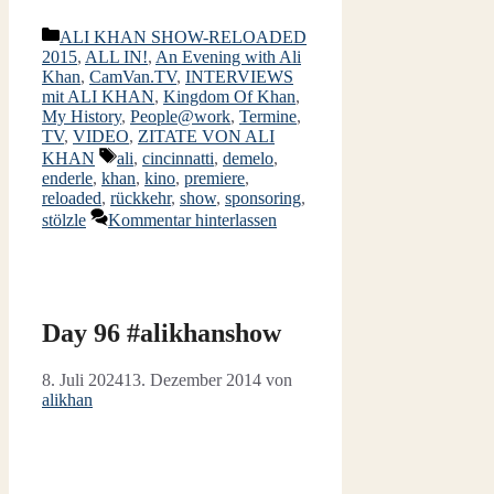
Kategorien
ALI KHAN SHOW-RELOADED
2015
,
ALL IN!
,
An Evening with Ali
Khan
,
CamVan.TV
,
INTERVIEWS
mit ALI KHAN
,
Kingdom Of Khan
,
My History
,
People@work
,
Termine
,
TV
,
VIDEO
,
ZITATE VON ALI
Schlagwörter
KHAN
ali
,
cincinnatti
,
demelo
,
enderle
,
khan
,
kino
,
premiere
,
reloaded
,
rückkehr
,
show
,
sponsoring
,
stölzle
Kommentar hinterlassen
Day 96 #alikhanshow
8. Juli 2024
13. Dezember 2014
von
alikhan