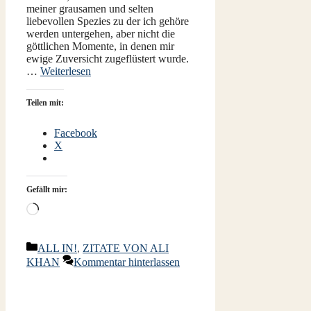
meiner grausamen und selten
liebevollen Spezies zu der ich gehöre
werden untergehen, aber nicht die
göttlichen Momente, in denen mir
ewige Zuversicht zugeflüstert wurde.
…
Weiterlesen
Teilen mit:
Facebook
X
Gefällt mir:
Wird
geladen …
Kategorien
ALL IN!
,
ZITATE VON ALI
KHAN
Kommentar hinterlassen