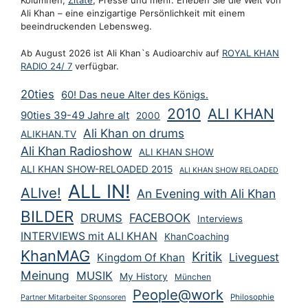
Kolumnen,
Zitate
, Presse und mehr. Erleben Sie die Welt von
Ali Khan – eine einzigartige Persönlichkeit mit einem
beeindruckenden Lebensweg.
Ab August 2026 ist Ali Khan`s Audioarchiv auf
ROYAL KHAN
RADIO 24/ 7
verfügbar.
20ties
60! Das neue Alter des Königs.
2010
ALI KHAN
90ties 39-49 Jahre alt
2000
Ali Khan on drums
ALIKHAN.TV
Ali Khan Radioshow
ALI KHAN SHOW
ALI KHAN SHOW-RELOADED 2015
ALI KHAN SHOW RELOADED
ALL IN!
ALIve!
An Evening with Ali Khan
BILDER
FACEBOOK
DRUMS
Interviews
INTERVIEWS mit ALI KHAN
KhanCoaching
KhanMAG
Kritik
Liveguest
Kingdom Of Khan
Meinung
MUSIK
My History
München
People@work
Philosophie
Partner Mitarbeiter Sponsoren